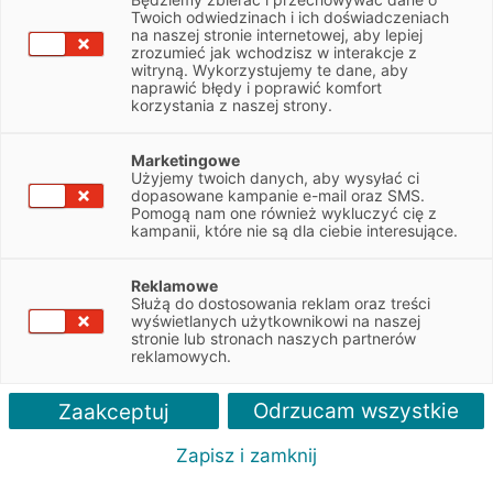
Twoich odwiedzinach i ich doświadczeniach
na naszej stronie internetowej, aby lepiej
piotr.kawalek@efl.com.pl
zrozumieć jak wchodzisz w interakcje z
witryną. Wykorzystujemy te dane, aby
pon-pt: 8:00-16:00
naprawić błędy i poprawić komfort
korzystania z naszej strony.
Marketingowe
Formularz kontaktowy
Użyjemy twoich danych, aby wysyłać ci
dopasowane kampanie e-mail oraz SMS.
Pomogą nam one również wykluczyć cię z
Imię i nazwisko / nazwa firmy
kampanii, które nie są dla ciebie interesujące.
Reklamowe
Służą do dostosowania reklam oraz treści
Adres e-mail
wyświetlanych użytkownikowi na naszej
stronie lub stronach naszych partnerów
reklamowych.
Numer telefonu
Odrzucam wszystkie
Zaakceptuj
Zapisz i zamknij