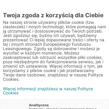
AUTORYZOWANY
PRZEDSTAWICIEL
Twoja zgoda z korzyścią dla Ciebie
W LUBLINIE
Na naszej stronie używamy plików cookie (tzw.
ciasteczek) i innych technologii, które pomagają nam
ją utrzymywać i dostosowywać do Twoich potrzeb.
Jeśli zgodzisz się, byśmy ich używali, będziemy
prezentować Ci lepiej dopasowane treści i oferty na
tej i innych stronach Europejskiego Funduszu
Leasingowego. Zgody są dobrowolne i możesz je
wycofać w każdym momencie. Możesz
zaakceptować lub odrzucić wszystkie pliki cookies,
poza niezbędnymi do funkcjonowania serwisu, jak i
zmienić ich ustawienia. Więcej informacji o tym, jak
korzystamy z plików cookie i jak przetwarzamy
Twoje dane osobowe, znajdziesz w naszej Polityce
Cookies.
Piotr Kawałek
Więcej informacji znajdziesz w naszej Polityce
Cookies
Przedstawiciel Mobilny w Lublinie
Analityczne
691480767
Będziemy zbierać i przechowywać dane o